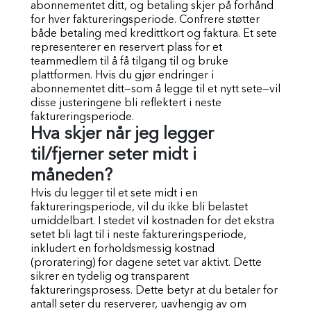
abonnementet ditt, og betaling skjer på forhånd
for hver faktureringsperiode. Confrere støtter
både betaling med kredittkort og faktura. Et sete
representerer en reservert plass for et
teammedlem til å få tilgang til og bruke
plattformen. Hvis du gjør endringer i
abonnementet ditt—som å legge til et nytt sete—vil
disse justeringene bli reflektert i neste
faktureringsperiode.
Hva skjer når jeg legger
til/fjerner seter midt i
måneden?
Hvis du legger til et sete midt i en
faktureringsperiode, vil du ikke bli belastet
umiddelbart. I stedet vil kostnaden for det ekstra
setet bli lagt til i neste faktureringsperiode,
inkludert en forholdsmessig kostnad
(proratering) for dagene setet var aktivt. Dette
sikrer en tydelig og transparent
faktureringsprosess. Dette betyr at du betaler for
antall seter du reserverer, uavhengig av om