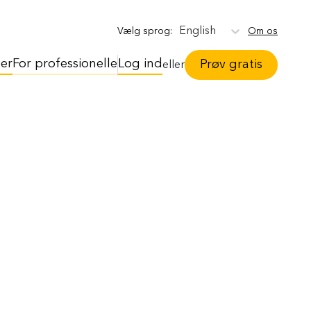
English
Om os
Vælg sprog
:
ser
For professionelle
Log ind
Prøv gratis
eller
?