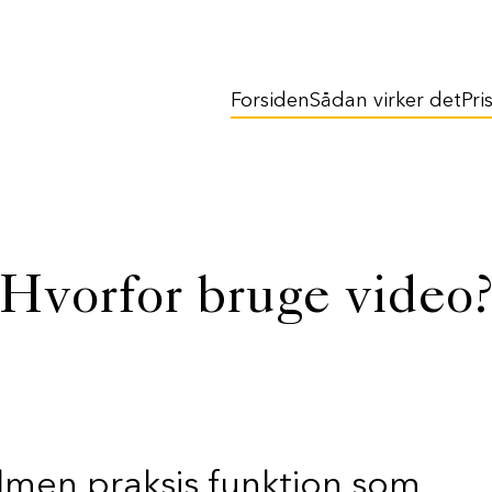
Forsiden
Sådan virker det
Pri
Hvorfor bruge video
lmen praksis funktion som