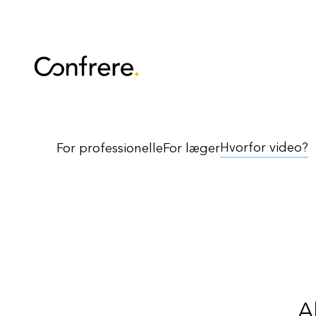
Hvorfor video?
For professionelle
For læger
A