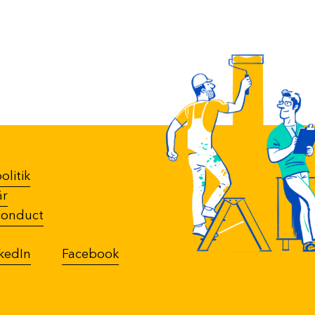
olitik
år
conduct
kedIn
Facebook