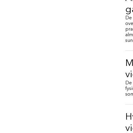
g
De 
ove
pra
alm
sun
M
v
De 
fys
som
H
v