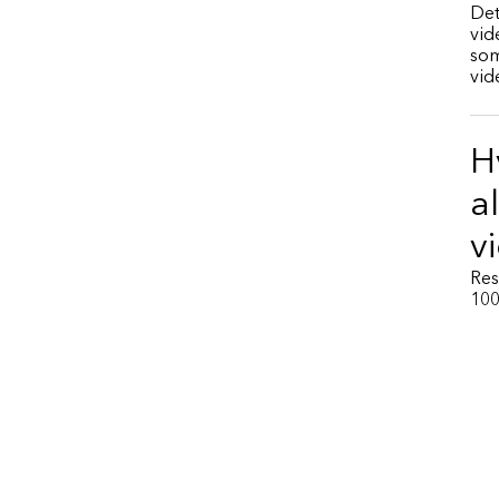
Det
vid
som
vid
H
a
v
Res
100