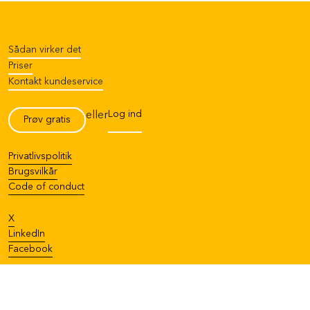
Sådan virker det
Priser
Kontakt kundeservice
Log ind
eller
Prøv gratis
Privatlivspolitik
Brugsvilkår
Code of conduct
X
LinkedIn
Facebook
English
Vælg sprog
: