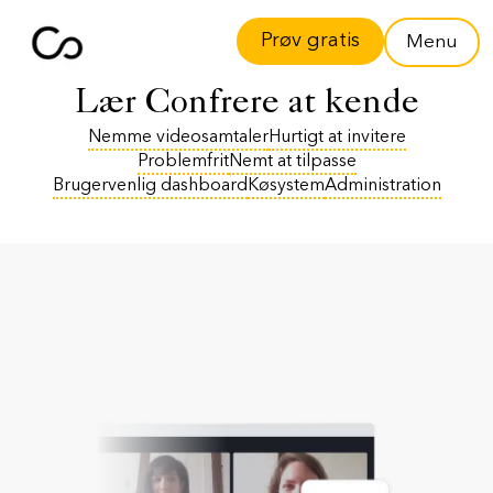
Prøv gratis
Menu
Lær Confrere at kende
Nemme videosamtaler
Hurtigt at invitere
Problemfrit
Nemt at tilpasse
Brugervenlig dashboard
Køsystem
Administration