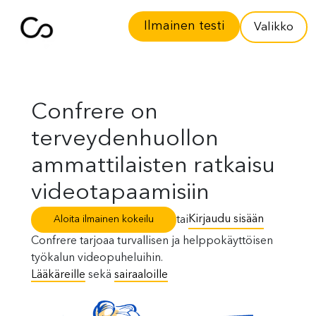
Ilmainen testi
Valikko
Confrere on
terveydenhuollon
ammattilaisten ratkaisu
videotapaamisiin
Kirjaudu sisään
tai
Aloita ilmainen kokeilu
Confrere tarjoaa turvallisen ja helppokäyttöisen
työkalun videopuheluihin.
Lääkäreille
sekä
sairaaloille