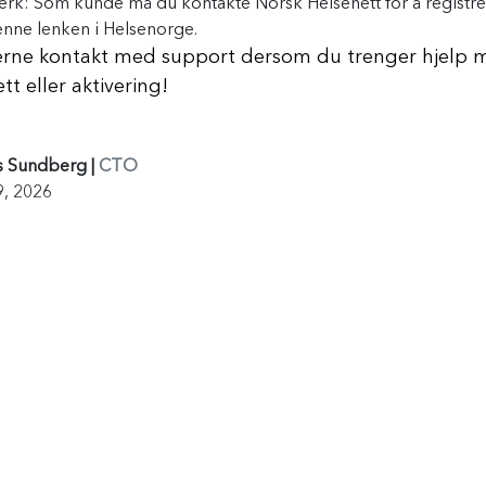
erk:
Som kunde må du kontakte Norsk Helsenett for å registre
nne lenken i Helsenorge.
erne kontakt med support dersom du trenger hjelp 
tt eller aktivering!
s Sundberg
|
CTO
, 2026