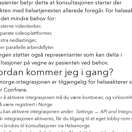
asienter betyr dette at konsultasjonen starter der
kten med helsetjenesten allerede foregår. For helsea
 det mindre behov for:
sterne videolenker,
parate videoplattformer,
stra nedlastinger,
ler parallelle arbeidsflyter.
ngen støtter også representanter som kan delta i
ltasjoner på vegne av pasienten ved behov.
ordan kommer jeg i gang?
norge-integrasjonen er tilgjengelig for helseaktører
r Confrere.
r å aktivere integrasjonen må du være kontoeier, og virksom
 være registrert i Norge.
 kan aktivere integrasjonen under:
Settings → API and Integr
r integrasjonen aktiveres, får du tilgang til et eget lobby-rom
n brukes til konsultasjoner via Helsenorge.