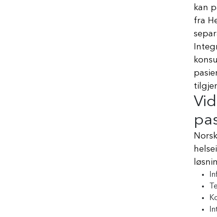
kan p
fra H
separ
Integ
konsu
pasie
tilgj
Vid
pas
Norsk
helse
løsni
In
Te
Ko
In