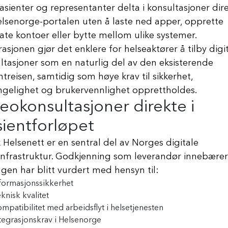
asienter og representanter delta i konsultasjoner dir
elsenorge-portalen uten å laste ned apper, opprette
ate kontoer eller bytte mellom ulike systemer.
rasjonen gjør det enklere for helseaktører å tilby digi
ltasjoner som en naturlig del av den eksisterende
ntreisen, samtidig som høye krav til sikkerhet,
engelighet og brukervennlighet opprettholdes.
eokonsultasjoner direkte i
ientforløpet
 Helsenett er en sentral del av Norges digitale
infrastruktur. Godkjenning som leverandør innebærer
ngen har blitt vurdert med hensyn til:
formasjonssikkerhet
knisk kvalitet
mpatibilitet med arbeidsflyt i helsetjenesten
tegrasjonskrav i Helsenorge