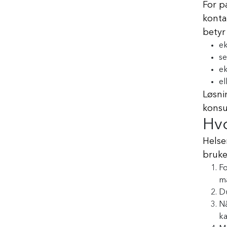
For p
konta
betyr
ek
se
ek
el
Løsni
konsu
Hv
Helse
bruke
Fo
må
Du
Nå
ka