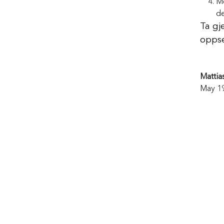
M
de
Ta gj
oppse
Mattia
May 19