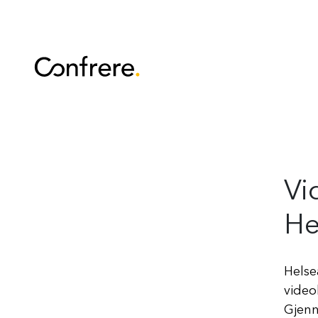
Vi
He
Helse
video
Gjenn