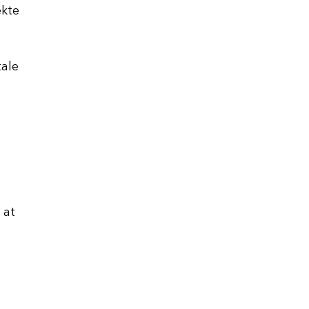
ekte
tale
 at