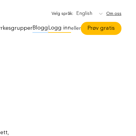
English
Om oss
Velg språk
:
Blogg
Logg inn
yrkesgrupper
Prøv gratis
eller
ett,